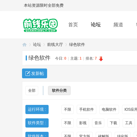
本站资源限时全部免费
首页
论坛
频道
论坛
前线大厅
绿色软件
绿色软件
今日:
0
|
主题:
1
|
排名:
7
Q
»
›
›
发新帖
全部
软件分类
运行环境 :
不限
手机软件
电脑软件
IOS应
软件类型 :
不限
影视
音乐
下载
工具
Q
软件版本 :
不限
官方版
破解版
绿化版