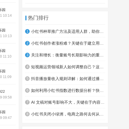
乐园
1 10:14
热门排行
乐园
小红书种草推广方法及适用人群，助你制定营销计划
1
1 10:13
小红书创作者涨粉难？关键在于建立用户信任
2
乐园
关注和增长：衡量账号长期影响力的重要指标及优化策略
3
0 11:10
短视频运营领域新人如何调整自己？这些要点助你钱途更广
4
乐园
0 11:09
抖音播放量收入规则详解：如何通过播放量赚钱
5
如何利用小红书指数进行数据分析？快来了解一下
6
022
9 09:58
AI 文稿对账号影响不大，关键在于内容和商品转化
7
乐园
小红书关闭小绿洲，电商之路何去何从？对消费者有何影响？
8
9 09:47