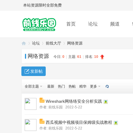
本站资源限时全部免费
首页
论坛
频道
论坛
前线大厅
网络资源
网络资源
今日:
0
|
主题:
61
|
排名:
10
Q
»
›
›
发新帖
全部主题
最新
热门
热帖
精华
更多
Wireshark网络络安全分析实践
作者:
前线乐园
2022-5-22
西瓜视频中视频项目保姆级实战教程
Q
作者:
前线乐园
2022-5-22