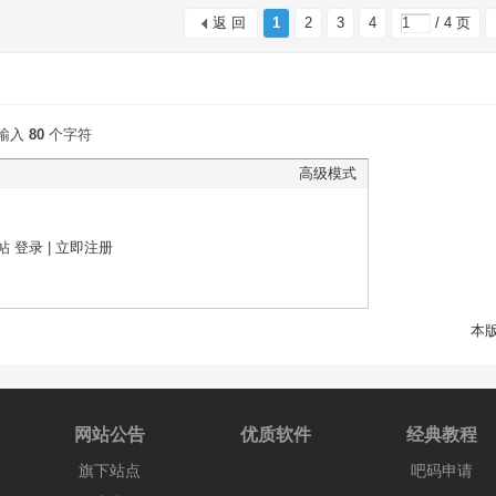
返 回
1
2
3
4
/ 4 页
输入
80
个字符
高级模式
帖
登录
|
立即注册
本
网站公告
优质软件
经典教程
旗下站点
吧码申请