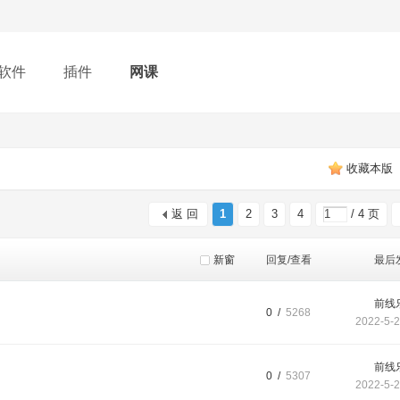
软件
插件
网课
收藏本版
返 回
1
2
3
4
/ 4 页
新窗
回复/查看
最后
前线
0 /
5268
2022-5-2
前线
0 /
5307
2022-5-2