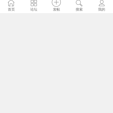
康新贵
2022-11-20
1895
0
发帖
首页
论坛
搜索
我的
拼多多帮砍价业务平台 - 砍价真的是骗局揭
秘
李科科
2022-11-20
1873
0
拼多多砍价神器 - 拼多多刷助力网站便宜
前线乐园
2022-11-20
2102
0
拼多多全网最低自助下单平台 - pdd砍价刷
人网站免费
lyu2022
2022-11-20
1945
0
拼多多砍价1元10刀网站 - 拼多多好友助力
代刷网