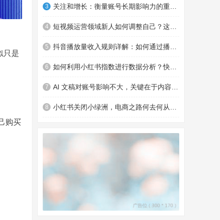
关注和增长：衡量账号长期影响力的重要指标及优化策略
3
短视频运营领域新人如何调整自己？这些要点助你钱途更广
4
抖音播放量收入规则详解：如何通过播放量赚钱
5
似只是
如何利用小红书指数进行数据分析？快来了解一下
6
AI 文稿对账号影响不大，关键在于内容和商品转化
7
小红书关闭小绿洲，电商之路何去何从？对消费者有何影响？
8
己购买