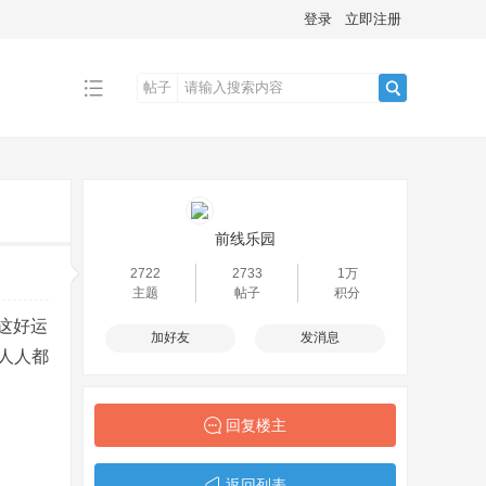
登录
立即注册
帖子
搜
索
前线乐园
2722
2733
1万
主题
帖子
积分
这好运
加好友
发消息
人人都
回复楼主
返回列表